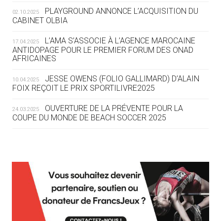
ROUTE DES JO 2032
PLAYGROUND ANNONCE L’ACQUISITION DU
02.10.2025
CABINET OLBIA
05.08
— ALPES FRANÇAISES 2030
LE VILLAGE OLYMPIQUE DES ARAVIS
L’AMA S’ASSOCIE À L’AGENCE MAROCAINE
17.04.2025
SE DESSINE
ANTIDOPAGE POUR LE PREMIER FORUM DES ONAD
AFRICAINES
04.08
— FOCUS DU JOUR
JESSE OWENS (FOLIO GALLIMARD) D’ALAIN
10.04.2025
LE COJOP A TROUVÉ SON VILLAGE
FOIX REÇOIT LE PRIX SPORTILIVRE2025
OLYMPIQUE LYONNAIS
OUVERTURE DE LA PRÉVENTE POUR LA
24.03.2025
COUPE DU MONDE DE BEACH SOCCER 2025
04.08
— ALLEMAGNE
« L'ALLEMAGNE PEUT DÉMONTRER
COMMENT ORGANISER DES JO
RESPONSABLES »
L’AMA FÉLICITE RICHARD POUND ET VALÉRIE
24.03.2025
FOURNEYRON, RÉCOMPENSÉS DE L’ORDRE OLYMPIQUE
L’AMA RECHERCHE DES HÔTES POUR LES
13.03.2025
04.08
— ESCRIME
RÉUNIONS DU CONSEIL DE FONDATION ET DU COMITÉ
LA FIE LANCE LES GRANDES
EXÉCUTIF
MANŒUVRES EN VUE DES JO
APPEL À CANDIDATURES DE L’AMA POUR LES
12.03.2025