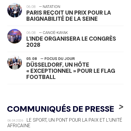
06.08
— NATATION
PARIS REÇOIT UN PRIX POUR LA
BAIGNABILITÉ DE LA SEINE
06.08
— CANOË-KAYAK
L'INDE ORGANISERA LE CONGRÈS
2028
05.08
— FOCUS DU JOUR
DÜSSELDORF, UN HÔTE
« EXCEPTIONNEL » POUR LE FLAG
FOOTBALL
05.08
— LUGE
LE RÊVE DE VOIR LA LUGE ALPINE
<
>
COMMUNIQUÉS DE PRESSE
AUX JO « N'EST PAS FINI »
LE SPORT, UN PONT POUR LA PAIX ET L’UNITÉ
06.04.2026
05.08
— TIR À L'ARC
AFRICAINE
DES MONDIAUX À BRISBANE SUR LA