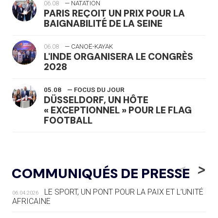
06.08
— NATATION
PARIS REÇOIT UN PRIX POUR LA
BAIGNABILITÉ DE LA SEINE
06.08
— CANOË-KAYAK
L'INDE ORGANISERA LE CONGRÈS
2028
05.08
— FOCUS DU JOUR
DÜSSELDORF, UN HÔTE
« EXCEPTIONNEL » POUR LE FLAG
FOOTBALL
05.08
— LUGE
LE RÊVE DE VOIR LA LUGE ALPINE
<
>
COMMUNIQUÉS DE PRESSE
AUX JO « N'EST PAS FINI »
LE SPORT, UN PONT POUR LA PAIX ET L’UNITÉ
06.04.2026
05.08
— TIR À L'ARC
AFRICAINE
DES MONDIAUX À BRISBANE SUR LA
ROUTE DES JO 2032