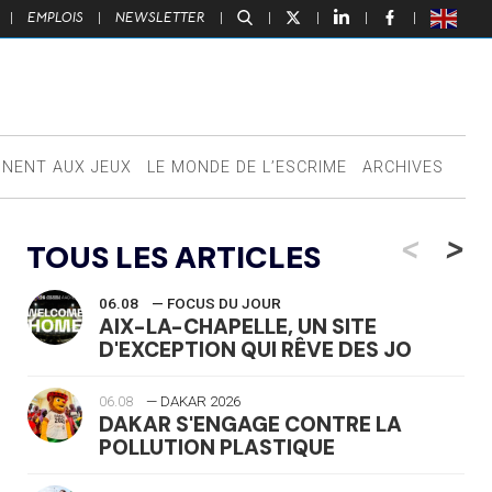
|
EMPLOIS
|
NEWSLETTER
|
|
|
|
|
NNENT AUX JEUX
LE MONDE DE L’ESCRIME
ARCHIVES
<
>
TOUS LES ARTICLES
06.08
— FOCUS DU JOUR
AIX-LA-CHAPELLE, UN SITE
D'EXCEPTION QUI RÊVE DES JO
06.08
— DAKAR 2026
DAKAR S'ENGAGE CONTRE LA
POLLUTION PLASTIQUE