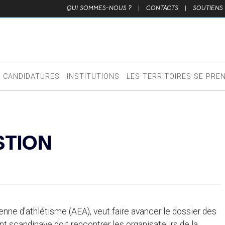
QUI SOMMES-NOUS ?
|
CONTACTS
|
SOUTIENS
CANDIDATURES
INSTITUTIONS
LES TERRITOIRES SE PRE
STION
nne d’athlétisme (AEA), veut faire avancer le dossier des
eant scandinave doit rencontrer les organisateurs de la