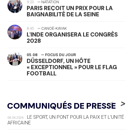
9:20
— NATATION
PARIS REÇOIT UN PRIX POUR LA
BAIGNABILITÉ DE LA SEINE
8:45
— CANOË-KAYAK
L'INDE ORGANISERA LE CONGRÈS
2028
05.08
— FOCUS DU JOUR
DÜSSELDORF, UN HÔTE
« EXCEPTIONNEL » POUR LE FLAG
FOOTBALL
05.08
— LUGE
LE RÊVE DE VOIR LA LUGE ALPINE
<
>
COMMUNIQUÉS DE PRESSE
AUX JO « N'EST PAS FINI »
LE SPORT, UN PONT POUR LA PAIX ET L’UNITÉ
06.04.2026
05.08
— TIR À L'ARC
AFRICAINE
DES MONDIAUX À BRISBANE SUR LA
ROUTE DES JO 2032