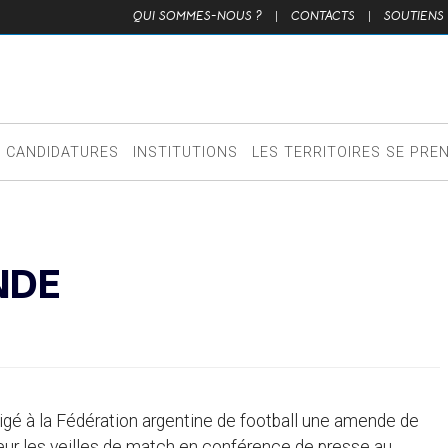
QUI SOMMES-NOUS ?
|
CONTACTS
|
SOUTIENS
CANDIDATURES
INSTITUTIONS
LES TERRITOIRES SE PRE
NDE
ligé à la Fédération argentine de football une amende de
eur les veilles de match en conférence de presse au