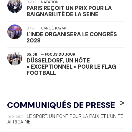
9:20
— NATATION
PARIS REÇOIT UN PRIX POUR LA
BAIGNABILITÉ DE LA SEINE
8:45
— CANOË-KAYAK
L'INDE ORGANISERA LE CONGRÈS
2028
05.08
— FOCUS DU JOUR
DÜSSELDORF, UN HÔTE
« EXCEPTIONNEL » POUR LE FLAG
FOOTBALL
05.08
— LUGE
LE RÊVE DE VOIR LA LUGE ALPINE
<
>
COMMUNIQUÉS DE PRESSE
AUX JO « N'EST PAS FINI »
LE SPORT, UN PONT POUR LA PAIX ET L’UNITÉ
06.04.2026
05.08
— TIR À L'ARC
AFRICAINE
DES MONDIAUX À BRISBANE SUR LA
ROUTE DES JO 2032