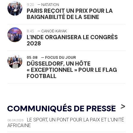
9:20
— NATATION
PARIS REÇOIT UN PRIX POUR LA
BAIGNABILITÉ DE LA SEINE
8:45
— CANOË-KAYAK
L'INDE ORGANISERA LE CONGRÈS
2028
05.08
— FOCUS DU JOUR
DÜSSELDORF, UN HÔTE
« EXCEPTIONNEL » POUR LE FLAG
FOOTBALL
05.08
— LUGE
LE RÊVE DE VOIR LA LUGE ALPINE
<
>
COMMUNIQUÉS DE PRESSE
AUX JO « N'EST PAS FINI »
LE SPORT, UN PONT POUR LA PAIX ET L’UNITÉ
06.04.2026
05.08
— TIR À L'ARC
AFRICAINE
DES MONDIAUX À BRISBANE SUR LA