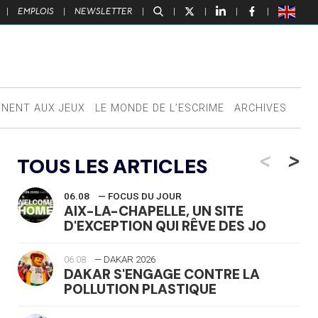
|
EMPLOIS
|
NEWSLETTER
|
|
|
|
|
NNENT AUX JEUX
LE MONDE DE L’ESCRIME
ARCHIVES
<
>
TOUS LES ARTICLES
06.08
— FOCUS DU JOUR
AIX-LA-CHAPELLE, UN SITE
D'EXCEPTION QUI RÊVE DES JO
06.08
— DAKAR 2026
DAKAR S'ENGAGE CONTRE LA
POLLUTION PLASTIQUE