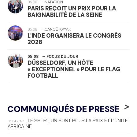
06.08
— NATATION
PARIS REÇOIT UN PRIX POUR LA
BAIGNABILITÉ DE LA SEINE
06.08
— CANOË-KAYAK
L'INDE ORGANISERA LE CONGRÈS
2028
05.08
— FOCUS DU JOUR
DÜSSELDORF, UN HÔTE
« EXCEPTIONNEL » POUR LE FLAG
FOOTBALL
05.08
— LUGE
LE RÊVE DE VOIR LA LUGE ALPINE
<
>
COMMUNIQUÉS DE PRESSE
AUX JO « N'EST PAS FINI »
LE SPORT, UN PONT POUR LA PAIX ET L’UNITÉ
06.04.2026
05.08
— TIR À L'ARC
AFRICAINE
DES MONDIAUX À BRISBANE SUR LA
ROUTE DES JO 2032