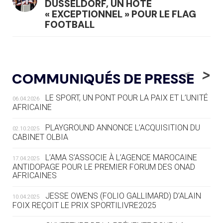
DÜSSELDORF, UN HÔTE
« EXCEPTIONNEL » POUR LE FLAG
FOOTBALL
05.08
— LUGE
LE RÊVE DE VOIR LA LUGE ALPINE
<
>
COMMUNIQUÉS DE PRESSE
AUX JO « N'EST PAS FINI »
LE SPORT, UN PONT POUR LA PAIX ET L’UNITÉ
06.04.2026
05.08
— TIR À L'ARC
AFRICAINE
DES MONDIAUX À BRISBANE SUR LA
ROUTE DES JO 2032
PLAYGROUND ANNONCE L’ACQUISITION DU
02.10.2025
CABINET OLBIA
05.08
— ALPES FRANÇAISES 2030
LE VILLAGE OLYMPIQUE DES ARAVIS
L’AMA S’ASSOCIE À L’AGENCE MAROCAINE
17.04.2025
SE DESSINE
ANTIDOPAGE POUR LE PREMIER FORUM DES ONAD
AFRICAINES
04.08
— FOCUS DU JOUR
JESSE OWENS (FOLIO GALLIMARD) D’ALAIN
10.04.2025
LE COJOP A TROUVÉ SON VILLAGE
FOIX REÇOIT LE PRIX SPORTILIVRE2025
OLYMPIQUE LYONNAIS