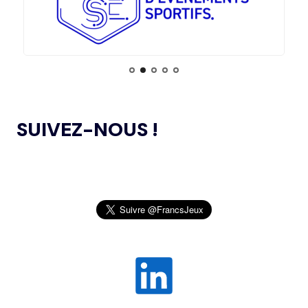
L’ANNÉE
02.08
— ITALIE
LE CIO REND HOMMAGE À FRANCO
L’AMA PUBLIE UN NOUVEAU COURS EN LIGNE
04.11.2024
BARESI
ET DES RESSOURCES TÉLÉCHARGEABLES CIBLANT LES
JEUNES SPORTIFS
30.07
— FOCUS DU JOUR
L'HÉRITAGE DE PARIS 2024 EN TOILE
DE FOND DES CHAMPIONNATS
L’AMA ANNONCE DES PROJETS DE
24.10.2024
RECHERCHE SUBVENTIONNÉS DANS LE CADRE DU
D'EUROPE DE NATATION
SUIVEZ-NOUS !
PREMIER CYCLE DU PROGRAMME DE SUBVENTIONS DE
RECHERCHE SCIENTIFIQUE 2024
30.07
— OCA
QUATRE PLACES À POURVOIR À LA
JEUX OLYMPIQUES DE PARIS 2024 : LE
04.10.2024
COMMISSION DES ATHLÈTES
CONSEIL D’ADMINISTRATION DU CNOSF SALUE UN
BILAN EXCEPTIONNEL
30.07
— ACNO
L’AMA PUBLIE LA LISTE DES INTERDICTIONS
26.09.2024
LES PIN’S ONT TOUJOURS LA COTE !
2025
SENTEZ-VOUS SPORT 2024 : LE CNOSF FÊTE
30.07
— LOS ANGELES 2028
26.09.2024
PLUS DE 12 MILLIONS
LA RENTRÉE SPORTIVE !
D'INSCRIPTIONS SUR LA
BILLETTERIE
OLBIA CONSEIL CRÉE OLBIA EXPÉRIENCES,
20.09.2024