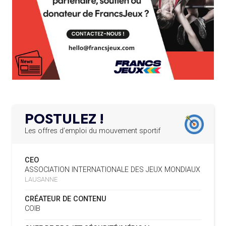
LA FIE LANCE LES GRANDES
EXÉCUTIF
MANŒUVRES EN VUE DES JO
APPEL À CANDIDATURES DE L’AMA POUR LES
12.03.2025
SIÈGES DE PRÉSIDENTS DE SES COMITÉS
04.08
— DAKAR 2026
PERMANENTS
DES FRESQUES CÉLÈBRENT LES JOJ
LE PROGRAMME DES JEUNES LEADERS DU
20.02.2025
03.08
—
CIO ACCUEILLE 25 NOUVELLES RECRUES
« PARIS 2024 M'A INSPIRÉ POUR
CRÉER UN PERSONNAGE »
L’AMA FÉLICITE L’AGENCE ANTIDOPAGE DE
19.02.2025
SERBIE POUR LE DÉMANTÈLEMENT D’UN GROUPE
POSTULEZ !
CRIMINEL ORGANISÉ
03.08
— CROATIE
JOSIP VARVODIC ÉLU PRÉSIDENT
Les offres d’emploi du mouvement sportif
DU CNO
L’AMA SIGNE UN ACCORD AVEC L’IAPP QUI
19.02.2025
CONTRIBUERA À PROTÉGER LES DROITS DES
CEO
SPORTIFS
03.08
— DAKAR 2026
ASSOCIATION INTERNATIONALE DES JEUX MONDIAUX
ON CONNAÎT LA PREMIÈRE
LAUSANNE
PORTEUSE DE LA FLAMME
LA FIFA LANCE UNE PLATEFORME
18.02.2025
NUMÉRIQUE RÉPERTORIANT LES CHANGEMENTS
CRÉATEUR DE CONTENU
D’ASSOCIATION
COIB
03.08
— TIR
L’AMA PUBLIE SON PLAN STRATÉGIQUE
07.02.2025