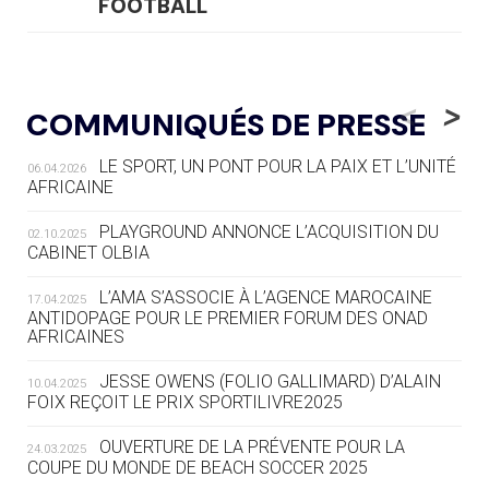
FOOTBALL
05.08
— LUGE
LE RÊVE DE VOIR LA LUGE ALPINE
<
>
COMMUNIQUÉS DE PRESSE
AUX JO « N'EST PAS FINI »
LE SPORT, UN PONT POUR LA PAIX ET L’UNITÉ
06.04.2026
05.08
— TIR À L'ARC
AFRICAINE
DES MONDIAUX À BRISBANE SUR LA
ROUTE DES JO 2032
PLAYGROUND ANNONCE L’ACQUISITION DU
02.10.2025
CABINET OLBIA
05.08
— ALPES FRANÇAISES 2030
LE VILLAGE OLYMPIQUE DES ARAVIS
L’AMA S’ASSOCIE À L’AGENCE MAROCAINE
17.04.2025
SE DESSINE
ANTIDOPAGE POUR LE PREMIER FORUM DES ONAD
AFRICAINES
04.08
— FOCUS DU JOUR
JESSE OWENS (FOLIO GALLIMARD) D’ALAIN
10.04.2025
LE COJOP A TROUVÉ SON VILLAGE
FOIX REÇOIT LE PRIX SPORTILIVRE2025
OLYMPIQUE LYONNAIS
OUVERTURE DE LA PRÉVENTE POUR LA
24.03.2025
COUPE DU MONDE DE BEACH SOCCER 2025
04.08
— ALLEMAGNE
« L'ALLEMAGNE PEUT DÉMONTRER