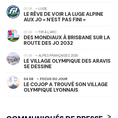
05.08
— LUGE
LE RÊVE DE VOIR LA LUGE ALPINE
AUX JO « N'EST PAS FINI »
05.08
— TIR À L'ARC
DES MONDIAUX À BRISBANE SUR LA
ROUTE DES JO 2032
05.08
— ALPES FRANÇAISES 2030
LE VILLAGE OLYMPIQUE DES ARAVIS
SE DESSINE
04.08
— FOCUS DU JOUR
LE COJOP A TROUVÉ SON VILLAGE
OLYMPIQUE LYONNAIS
04.08
— ALLEMAGNE
« L'ALLEMAGNE PEUT DÉMONTRER
<
>