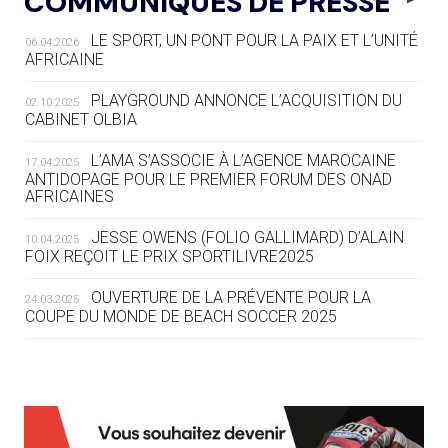
COMMUNIQUÉS DE PRESSE
COMMENT ORGANISER DES JO
RESPONSABLES »
LE SPORT, UN PONT POUR LA PAIX ET L’UNITÉ
06.04.2026
AFRICAINE
04.08
— ESCRIME
LA FIE LANCE LES GRANDES
PLAYGROUND ANNONCE L’ACQUISITION DU
02.10.2025
MANŒUVRES EN VUE DES JO
CABINET OLBIA
04.08
— DAKAR 2026
L’AMA S’ASSOCIE À L’AGENCE MAROCAINE
17.04.2025
DES FRESQUES CÉLÈBRENT LES JOJ
ANTIDOPAGE POUR LE PREMIER FORUM DES ONAD
AFRICAINES
03.08
—
JESSE OWENS (FOLIO GALLIMARD) D’ALAIN
10.04.2025
« PARIS 2024 M'A INSPIRÉ POUR
FOIX REÇOIT LE PRIX SPORTILIVRE2025
CRÉER UN PERSONNAGE »
OUVERTURE DE LA PRÉVENTE POUR LA
24.03.2025
COUPE DU MONDE DE BEACH SOCCER 2025
03.08
— CROATIE
JOSIP VARVODIC ÉLU PRÉSIDENT
DU CNO
L’AMA FÉLICITE RICHARD POUND ET VALÉRIE
24.03.2025
FOURNEYRON, RÉCOMPENSÉS DE L’ORDRE OLYMPIQUE
03.08
— DAKAR 2026
L’AMA RECHERCHE DES HÔTES POUR LES
13.03.2025
ON CONNAÎT LA PREMIÈRE