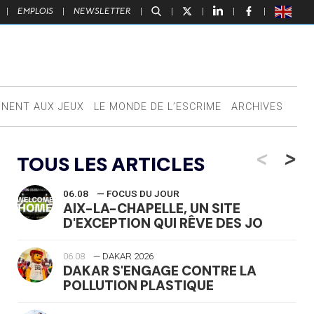
|
EMPLOIS
|
NEWSLETTER
|
|
|
|
|
NNENT AUX JEUX
LE MONDE DE L’ESCRIME
ARCHIVES
<
>
TOUS LES ARTICLES
06.08
— FOCUS DU JOUR
AIX-LA-CHAPELLE, UN SITE
D'EXCEPTION QUI RÊVE DES JO
06.08
— DAKAR 2026
DAKAR S'ENGAGE CONTRE LA
POLLUTION PLASTIQUE