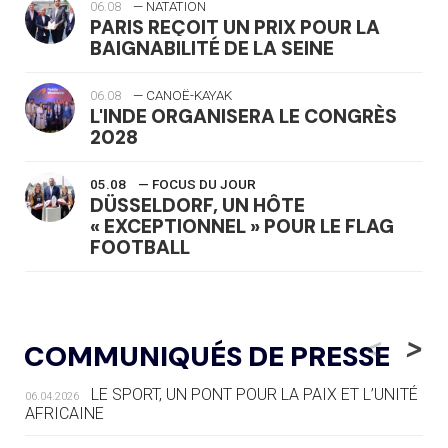
06.08
— NATATION
PARIS REÇOIT UN PRIX POUR LA
BAIGNABILITÉ DE LA SEINE
06.08
— CANOË-KAYAK
L'INDE ORGANISERA LE CONGRÈS
2028
05.08
— FOCUS DU JOUR
DÜSSELDORF, UN HÔTE
« EXCEPTIONNEL » POUR LE FLAG
FOOTBALL
05.08
— LUGE
LE RÊVE DE VOIR LA LUGE ALPINE
<
>
COMMUNIQUÉS DE PRESSE
AUX JO « N'EST PAS FINI »
LE SPORT, UN PONT POUR LA PAIX ET L’UNITÉ
06.04.2026
05.08
— TIR À L'ARC
AFRICAINE
DES MONDIAUX À BRISBANE SUR LA
ROUTE DES JO 2032