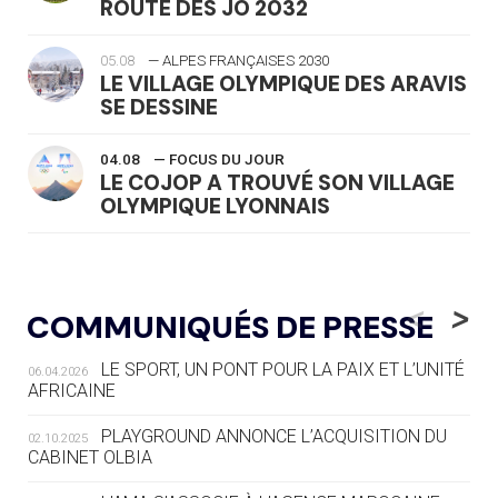
ROUTE DES JO 2032
05.08
— ALPES FRANÇAISES 2030
LE VILLAGE OLYMPIQUE DES ARAVIS
SE DESSINE
04.08
— FOCUS DU JOUR
LE COJOP A TROUVÉ SON VILLAGE
OLYMPIQUE LYONNAIS
04.08
— ALLEMAGNE
« L'ALLEMAGNE PEUT DÉMONTRER
<
>
COMMUNIQUÉS DE PRESSE
COMMENT ORGANISER DES JO
RESPONSABLES »
LE SPORT, UN PONT POUR LA PAIX ET L’UNITÉ
06.04.2026
AFRICAINE
04.08
— ESCRIME
LA FIE LANCE LES GRANDES
PLAYGROUND ANNONCE L’ACQUISITION DU
02.10.2025
MANŒUVRES EN VUE DES JO
CABINET OLBIA