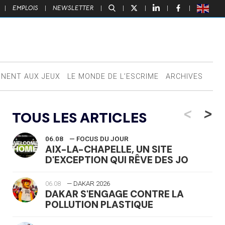
|
EMPLOIS
|
NEWSLETTER
|
|
|
|
|
NNENT AUX JEUX
LE MONDE DE L’ESCRIME
ARCHIVES
<
>
TOUS LES ARTICLES
06.08
— FOCUS DU JOUR
AIX-LA-CHAPELLE, UN SITE
D'EXCEPTION QUI RÊVE DES JO
06.08
— DAKAR 2026
DAKAR S'ENGAGE CONTRE LA
POLLUTION PLASTIQUE