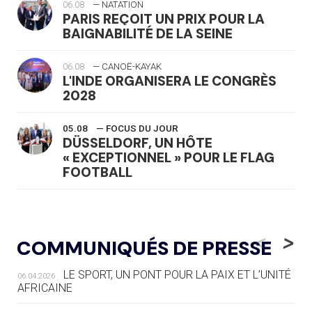
06.08
— NATATION
PARIS REÇOIT UN PRIX POUR LA
BAIGNABILITÉ DE LA SEINE
06.08
— CANOË-KAYAK
L'INDE ORGANISERA LE CONGRÈS
2028
05.08
— FOCUS DU JOUR
DÜSSELDORF, UN HÔTE
« EXCEPTIONNEL » POUR LE FLAG
FOOTBALL
05.08
— LUGE
LE RÊVE DE VOIR LA LUGE ALPINE
<
>
COMMUNIQUÉS DE PRESSE
AUX JO « N'EST PAS FINI »
LE SPORT, UN PONT POUR LA PAIX ET L’UNITÉ
06.04.2026
05.08
— TIR À L'ARC
AFRICAINE
DES MONDIAUX À BRISBANE SUR LA
ROUTE DES JO 2032