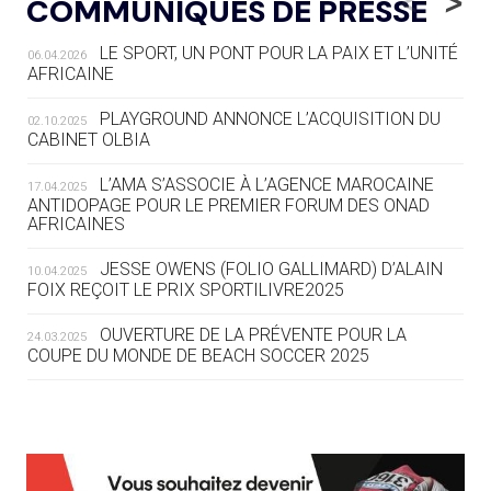
<
>
COMMUNIQUÉS DE PRESSE
AUX JO « N'EST PAS FINI »
LE SPORT, UN PONT POUR LA PAIX ET L’UNITÉ
06.04.2026
05.08
— TIR À L'ARC
AFRICAINE
DES MONDIAUX À BRISBANE SUR LA
ROUTE DES JO 2032
PLAYGROUND ANNONCE L’ACQUISITION DU
02.10.2025
CABINET OLBIA
05.08
— ALPES FRANÇAISES 2030
LE VILLAGE OLYMPIQUE DES ARAVIS
L’AMA S’ASSOCIE À L’AGENCE MAROCAINE
17.04.2025
SE DESSINE
ANTIDOPAGE POUR LE PREMIER FORUM DES ONAD
AFRICAINES
04.08
— FOCUS DU JOUR
JESSE OWENS (FOLIO GALLIMARD) D’ALAIN
10.04.2025
LE COJOP A TROUVÉ SON VILLAGE
FOIX REÇOIT LE PRIX SPORTILIVRE2025
OLYMPIQUE LYONNAIS
OUVERTURE DE LA PRÉVENTE POUR LA
24.03.2025
COUPE DU MONDE DE BEACH SOCCER 2025
04.08
— ALLEMAGNE
« L'ALLEMAGNE PEUT DÉMONTRER
COMMENT ORGANISER DES JO
RESPONSABLES »
L’AMA FÉLICITE RICHARD POUND ET VALÉRIE
24.03.2025
FOURNEYRON, RÉCOMPENSÉS DE L’ORDRE OLYMPIQUE
L’AMA RECHERCHE DES HÔTES POUR LES
13.03.2025