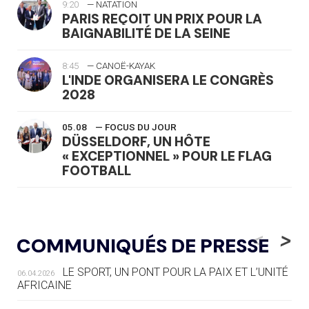
9:20
— NATATION
PARIS REÇOIT UN PRIX POUR LA
BAIGNABILITÉ DE LA SEINE
8:45
— CANOË-KAYAK
L'INDE ORGANISERA LE CONGRÈS
2028
05.08
— FOCUS DU JOUR
DÜSSELDORF, UN HÔTE
« EXCEPTIONNEL » POUR LE FLAG
FOOTBALL
05.08
— LUGE
LE RÊVE DE VOIR LA LUGE ALPINE
<
>
COMMUNIQUÉS DE PRESSE
AUX JO « N'EST PAS FINI »
LE SPORT, UN PONT POUR LA PAIX ET L’UNITÉ
06.04.2026
05.08
— TIR À L'ARC
AFRICAINE
DES MONDIAUX À BRISBANE SUR LA
ROUTE DES JO 2032