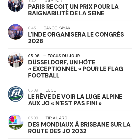
9:20
— NATATION
PARIS REÇOIT UN PRIX POUR LA
BAIGNABILITÉ DE LA SEINE
8:45
— CANOË-KAYAK
L'INDE ORGANISERA LE CONGRÈS
2028
05.08
— FOCUS DU JOUR
DÜSSELDORF, UN HÔTE
« EXCEPTIONNEL » POUR LE FLAG
FOOTBALL
05.08
— LUGE
LE RÊVE DE VOIR LA LUGE ALPINE
AUX JO « N'EST PAS FINI »
05.08
— TIR À L'ARC
DES MONDIAUX À BRISBANE SUR LA
ROUTE DES JO 2032