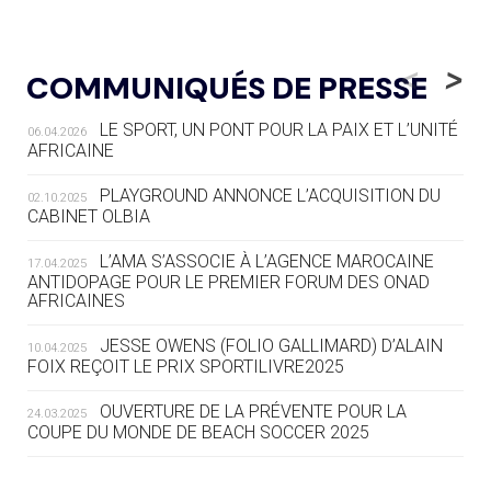
05.08
— ALPES FRANÇAISES 2030
LE VILLAGE OLYMPIQUE DES ARAVIS
<
>
COMMUNIQUÉS DE PRESSE
SE DESSINE
LE SPORT, UN PONT POUR LA PAIX ET L’UNITÉ
06.04.2026
04.08
— FOCUS DU JOUR
AFRICAINE
LE COJOP A TROUVÉ SON VILLAGE
OLYMPIQUE LYONNAIS
PLAYGROUND ANNONCE L’ACQUISITION DU
02.10.2025
CABINET OLBIA
04.08
— ALLEMAGNE
« L'ALLEMAGNE PEUT DÉMONTRER
L’AMA S’ASSOCIE À L’AGENCE MAROCAINE
17.04.2025
COMMENT ORGANISER DES JO
ANTIDOPAGE POUR LE PREMIER FORUM DES ONAD
AFRICAINES
RESPONSABLES »
JESSE OWENS (FOLIO GALLIMARD) D’ALAIN
10.04.2025
04.08
— ESCRIME
FOIX REÇOIT LE PRIX SPORTILIVRE2025
LA FIE LANCE LES GRANDES
MANŒUVRES EN VUE DES JO
OUVERTURE DE LA PRÉVENTE POUR LA
24.03.2025
COUPE DU MONDE DE BEACH SOCCER 2025
04.08
— DAKAR 2026
DES FRESQUES CÉLÈBRENT LES JOJ