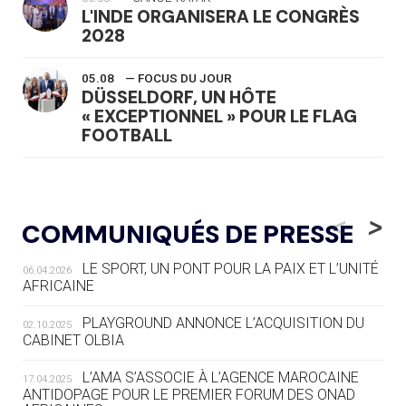
L'INDE ORGANISERA LE CONGRÈS
2028
05.08
— FOCUS DU JOUR
DÜSSELDORF, UN HÔTE
« EXCEPTIONNEL » POUR LE FLAG
FOOTBALL
05.08
— LUGE
LE RÊVE DE VOIR LA LUGE ALPINE
<
>
COMMUNIQUÉS DE PRESSE
AUX JO « N'EST PAS FINI »
LE SPORT, UN PONT POUR LA PAIX ET L’UNITÉ
06.04.2026
05.08
— TIR À L'ARC
AFRICAINE
DES MONDIAUX À BRISBANE SUR LA
ROUTE DES JO 2032
PLAYGROUND ANNONCE L’ACQUISITION DU
02.10.2025
CABINET OLBIA
05.08
— ALPES FRANÇAISES 2030
LE VILLAGE OLYMPIQUE DES ARAVIS
L’AMA S’ASSOCIE À L’AGENCE MAROCAINE
17.04.2025
SE DESSINE
ANTIDOPAGE POUR LE PREMIER FORUM DES ONAD