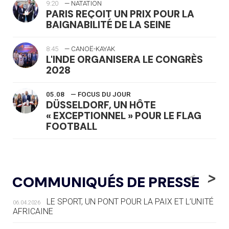
9:20
— NATATION
PARIS REÇOIT UN PRIX POUR LA
BAIGNABILITÉ DE LA SEINE
8:45
— CANOË-KAYAK
L'INDE ORGANISERA LE CONGRÈS
2028
05.08
— FOCUS DU JOUR
DÜSSELDORF, UN HÔTE
« EXCEPTIONNEL » POUR LE FLAG
FOOTBALL
05.08
— LUGE
LE RÊVE DE VOIR LA LUGE ALPINE
<
>
COMMUNIQUÉS DE PRESSE
AUX JO « N'EST PAS FINI »
LE SPORT, UN PONT POUR LA PAIX ET L’UNITÉ
06.04.2026
05.08
— TIR À L'ARC
AFRICAINE
DES MONDIAUX À BRISBANE SUR LA
ROUTE DES JO 2032