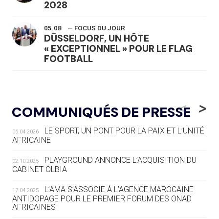
2028
05.08
— FOCUS DU JOUR
DÜSSELDORF, UN HÔTE
« EXCEPTIONNEL » POUR LE FLAG
FOOTBALL
05.08
— LUGE
LE RÊVE DE VOIR LA LUGE ALPINE
<
>
COMMUNIQUÉS DE PRESSE
AUX JO « N'EST PAS FINI »
LE SPORT, UN PONT POUR LA PAIX ET L’UNITÉ
06.04.2026
05.08
— TIR À L'ARC
AFRICAINE
DES MONDIAUX À BRISBANE SUR LA
ROUTE DES JO 2032
PLAYGROUND ANNONCE L’ACQUISITION DU
02.10.2025
CABINET OLBIA
05.08
— ALPES FRANÇAISES 2030
LE VILLAGE OLYMPIQUE DES ARAVIS
L’AMA S’ASSOCIE À L’AGENCE MAROCAINE
17.04.2025
SE DESSINE
ANTIDOPAGE POUR LE PREMIER FORUM DES ONAD
AFRICAINES