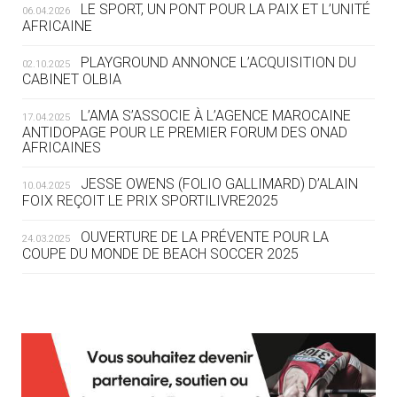
LE SPORT, UN PONT POUR LA PAIX ET L’UNITÉ
06.04.2026
05.08
— TIR À L'ARC
AFRICAINE
DES MONDIAUX À BRISBANE SUR LA
ROUTE DES JO 2032
PLAYGROUND ANNONCE L’ACQUISITION DU
02.10.2025
CABINET OLBIA
05.08
— ALPES FRANÇAISES 2030
LE VILLAGE OLYMPIQUE DES ARAVIS
L’AMA S’ASSOCIE À L’AGENCE MAROCAINE
17.04.2025
SE DESSINE
ANTIDOPAGE POUR LE PREMIER FORUM DES ONAD
AFRICAINES
04.08
— FOCUS DU JOUR
JESSE OWENS (FOLIO GALLIMARD) D’ALAIN
10.04.2025
LE COJOP A TROUVÉ SON VILLAGE
FOIX REÇOIT LE PRIX SPORTILIVRE2025
OLYMPIQUE LYONNAIS
OUVERTURE DE LA PRÉVENTE POUR LA
24.03.2025
COUPE DU MONDE DE BEACH SOCCER 2025
04.08
— ALLEMAGNE
« L'ALLEMAGNE PEUT DÉMONTRER
COMMENT ORGANISER DES JO
RESPONSABLES »
L’AMA FÉLICITE RICHARD POUND ET VALÉRIE
24.03.2025
FOURNEYRON, RÉCOMPENSÉS DE L’ORDRE OLYMPIQUE
L’AMA RECHERCHE DES HÔTES POUR LES
13.03.2025
04.08
— ESCRIME
RÉUNIONS DU CONSEIL DE FONDATION ET DU COMITÉ
LA FIE LANCE LES GRANDES
EXÉCUTIF