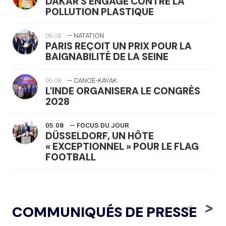
DAKAR S'ENGAGE CONTRE LA
POLLUTION PLASTIQUE
06.08
— NATATION
PARIS REÇOIT UN PRIX POUR LA
BAIGNABILITÉ DE LA SEINE
06.08
— CANOË-KAYAK
L'INDE ORGANISERA LE CONGRÈS
2028
05.08
— FOCUS DU JOUR
DÜSSELDORF, UN HÔTE
« EXCEPTIONNEL » POUR LE FLAG
FOOTBALL
05.08
— LUGE
LE RÊVE DE VOIR LA LUGE ALPINE
<
>
COMMUNIQUÉS DE PRESSE
AUX JO « N'EST PAS FINI »