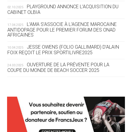
ROUTE DES JO 2032
PLAYGROUND ANNONCE L’ACQUISITION DU
02.10.2025
CABINET OLBIA
05.08
— ALPES FRANÇAISES 2030
LE VILLAGE OLYMPIQUE DES ARAVIS
L’AMA S’ASSOCIE À L’AGENCE MAROCAINE
17.04.2025
SE DESSINE
ANTIDOPAGE POUR LE PREMIER FORUM DES ONAD
AFRICAINES
04.08
— FOCUS DU JOUR
JESSE OWENS (FOLIO GALLIMARD) D’ALAIN
10.04.2025
LE COJOP A TROUVÉ SON VILLAGE
FOIX REÇOIT LE PRIX SPORTILIVRE2025
OLYMPIQUE LYONNAIS
OUVERTURE DE LA PRÉVENTE POUR LA
24.03.2025
COUPE DU MONDE DE BEACH SOCCER 2025
04.08
— ALLEMAGNE
« L'ALLEMAGNE PEUT DÉMONTRER
COMMENT ORGANISER DES JO
RESPONSABLES »
L’AMA FÉLICITE RICHARD POUND ET VALÉRIE
24.03.2025
FOURNEYRON, RÉCOMPENSÉS DE L’ORDRE OLYMPIQUE
L’AMA RECHERCHE DES HÔTES POUR LES
13.03.2025
04.08
— ESCRIME
RÉUNIONS DU CONSEIL DE FONDATION ET DU COMITÉ
LA FIE LANCE LES GRANDES
EXÉCUTIF
MANŒUVRES EN VUE DES JO
APPEL À CANDIDATURES DE L’AMA POUR LES
12.03.2025