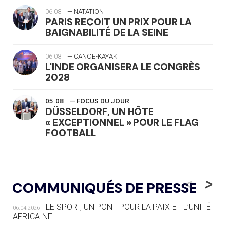
06.08
— NATATION
PARIS REÇOIT UN PRIX POUR LA
BAIGNABILITÉ DE LA SEINE
06.08
— CANOË-KAYAK
L'INDE ORGANISERA LE CONGRÈS
2028
05.08
— FOCUS DU JOUR
DÜSSELDORF, UN HÔTE
« EXCEPTIONNEL » POUR LE FLAG
FOOTBALL
05.08
— LUGE
LE RÊVE DE VOIR LA LUGE ALPINE
<
>
COMMUNIQUÉS DE PRESSE
AUX JO « N'EST PAS FINI »
LE SPORT, UN PONT POUR LA PAIX ET L’UNITÉ
06.04.2026
05.08
— TIR À L'ARC
AFRICAINE
DES MONDIAUX À BRISBANE SUR LA