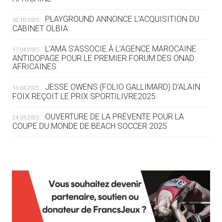
DES MONDIAUX À BRISBANE SUR LA
ROUTE DES JO 2032
PLAYGROUND ANNONCE L’ACQUISITION DU
02.10.2025
CABINET OLBIA
05.08
— ALPES FRANÇAISES 2030
LE VILLAGE OLYMPIQUE DES ARAVIS
L’AMA S’ASSOCIE À L’AGENCE MAROCAINE
17.04.2025
SE DESSINE
ANTIDOPAGE POUR LE PREMIER FORUM DES ONAD
AFRICAINES
04.08
— FOCUS DU JOUR
JESSE OWENS (FOLIO GALLIMARD) D’ALAIN
10.04.2025
LE COJOP A TROUVÉ SON VILLAGE
FOIX REÇOIT LE PRIX SPORTILIVRE2025
OLYMPIQUE LYONNAIS
OUVERTURE DE LA PRÉVENTE POUR LA
24.03.2025
COUPE DU MONDE DE BEACH SOCCER 2025
04.08
— ALLEMAGNE
« L'ALLEMAGNE PEUT DÉMONTRER
COMMENT ORGANISER DES JO
RESPONSABLES »
L’AMA FÉLICITE RICHARD POUND ET VALÉRIE
24.03.2025
FOURNEYRON, RÉCOMPENSÉS DE L’ORDRE OLYMPIQUE
L’AMA RECHERCHE DES HÔTES POUR LES
13.03.2025
04.08
— ESCRIME
RÉUNIONS DU CONSEIL DE FONDATION ET DU COMITÉ
LA FIE LANCE LES GRANDES
EXÉCUTIF
MANŒUVRES EN VUE DES JO