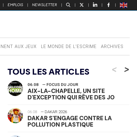
|
EMPLOIS
|
NEWSLETTER
|
|
|
|
|
NNENT AUX JEUX
LE MONDE DE L’ESCRIME
ARCHIVES
<
>
TOUS LES ARTICLES
06.08
— FOCUS DU JOUR
AIX-LA-CHAPELLE, UN SITE
D'EXCEPTION QUI RÊVE DES JO
06.08
— DAKAR 2026
DAKAR S'ENGAGE CONTRE LA
POLLUTION PLASTIQUE