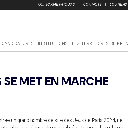
QUI SOMMES-NOUS ?
|
CONTACTS
|
SOUTIENS
CANDIDATURES
INSTITUTIONS
LES TERRITOIRES SE PRE
S SE MET EN MARCHE
trée un grand nombre de site des Jeux de Paris 2024, ne
 septembre, en séance du conseil départemental, un plan de