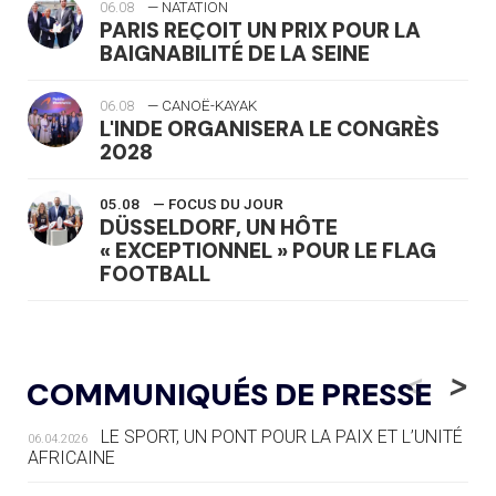
06.08
— NATATION
PARIS REÇOIT UN PRIX POUR LA
BAIGNABILITÉ DE LA SEINE
06.08
— CANOË-KAYAK
L'INDE ORGANISERA LE CONGRÈS
2028
05.08
— FOCUS DU JOUR
DÜSSELDORF, UN HÔTE
« EXCEPTIONNEL » POUR LE FLAG
FOOTBALL
05.08
— LUGE
LE RÊVE DE VOIR LA LUGE ALPINE
<
>
COMMUNIQUÉS DE PRESSE
AUX JO « N'EST PAS FINI »
LE SPORT, UN PONT POUR LA PAIX ET L’UNITÉ
06.04.2026
05.08
— TIR À L'ARC
AFRICAINE
DES MONDIAUX À BRISBANE SUR LA
ROUTE DES JO 2032