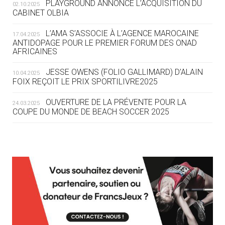
PLAYGROUND ANNONCE L’ACQUISITION DU
02.10.2025
CABINET OLBIA
05.08
— ALPES FRANÇAISES 2030
LE VILLAGE OLYMPIQUE DES ARAVIS
L’AMA S’ASSOCIE À L’AGENCE MAROCAINE
17.04.2025
SE DESSINE
ANTIDOPAGE POUR LE PREMIER FORUM DES ONAD
AFRICAINES
04.08
— FOCUS DU JOUR
JESSE OWENS (FOLIO GALLIMARD) D’ALAIN
10.04.2025
LE COJOP A TROUVÉ SON VILLAGE
FOIX REÇOIT LE PRIX SPORTILIVRE2025
OLYMPIQUE LYONNAIS
OUVERTURE DE LA PRÉVENTE POUR LA
24.03.2025
COUPE DU MONDE DE BEACH SOCCER 2025
04.08
— ALLEMAGNE
« L'ALLEMAGNE PEUT DÉMONTRER
COMMENT ORGANISER DES JO
RESPONSABLES »
L’AMA FÉLICITE RICHARD POUND ET VALÉRIE
24.03.2025
FOURNEYRON, RÉCOMPENSÉS DE L’ORDRE OLYMPIQUE
L’AMA RECHERCHE DES HÔTES POUR LES
13.03.2025
04.08
— ESCRIME
RÉUNIONS DU CONSEIL DE FONDATION ET DU COMITÉ
LA FIE LANCE LES GRANDES
EXÉCUTIF
MANŒUVRES EN VUE DES JO
APPEL À CANDIDATURES DE L’AMA POUR LES
12.03.2025
SIÈGES DE PRÉSIDENTS DE SES COMITÉS
04.08
— DAKAR 2026