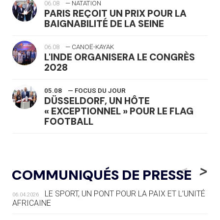
06.08
— NATATION
PARIS REÇOIT UN PRIX POUR LA
BAIGNABILITÉ DE LA SEINE
06.08
— CANOË-KAYAK
L'INDE ORGANISERA LE CONGRÈS
2028
05.08
— FOCUS DU JOUR
DÜSSELDORF, UN HÔTE
« EXCEPTIONNEL » POUR LE FLAG
FOOTBALL
05.08
— LUGE
LE RÊVE DE VOIR LA LUGE ALPINE
<
>
COMMUNIQUÉS DE PRESSE
AUX JO « N'EST PAS FINI »
LE SPORT, UN PONT POUR LA PAIX ET L’UNITÉ
06.04.2026
05.08
— TIR À L'ARC
AFRICAINE
DES MONDIAUX À BRISBANE SUR LA
ROUTE DES JO 2032