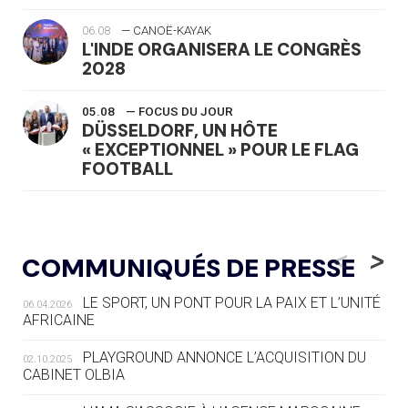
06.08
— CANOË-KAYAK
L'INDE ORGANISERA LE CONGRÈS
2028
05.08
— FOCUS DU JOUR
DÜSSELDORF, UN HÔTE
« EXCEPTIONNEL » POUR LE FLAG
FOOTBALL
05.08
— LUGE
LE RÊVE DE VOIR LA LUGE ALPINE
<
>
COMMUNIQUÉS DE PRESSE
AUX JO « N'EST PAS FINI »
LE SPORT, UN PONT POUR LA PAIX ET L’UNITÉ
06.04.2026
05.08
— TIR À L'ARC
AFRICAINE
DES MONDIAUX À BRISBANE SUR LA
ROUTE DES JO 2032
PLAYGROUND ANNONCE L’ACQUISITION DU
02.10.2025
CABINET OLBIA
05.08
— ALPES FRANÇAISES 2030