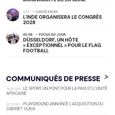
8:45
— CANOË-KAYAK
L'INDE ORGANISERA LE CONGRÈS
2028
05.08
— FOCUS DU JOUR
DÜSSELDORF, UN HÔTE
« EXCEPTIONNEL » POUR LE FLAG
FOOTBALL
05.08
— LUGE
LE RÊVE DE VOIR LA LUGE ALPINE
<
>
COMMUNIQUÉS DE PRESSE
AUX JO « N'EST PAS FINI »
LE SPORT, UN PONT POUR LA PAIX ET L’UNITÉ
06.04.2026
05.08
— TIR À L'ARC
AFRICAINE
DES MONDIAUX À BRISBANE SUR LA
ROUTE DES JO 2032
PLAYGROUND ANNONCE L’ACQUISITION DU
02.10.2025
CABINET OLBIA
05.08
— ALPES FRANÇAISES 2030