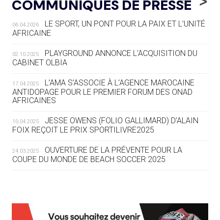
<
>
COMMUNIQUÉS DE PRESSE
AUX JO « N'EST PAS FINI »
LE SPORT, UN PONT POUR LA PAIX ET L’UNITÉ
06.04.2026
05.08
— TIR À L'ARC
AFRICAINE
DES MONDIAUX À BRISBANE SUR LA
ROUTE DES JO 2032
PLAYGROUND ANNONCE L’ACQUISITION DU
02.10.2025
CABINET OLBIA
05.08
— ALPES FRANÇAISES 2030
LE VILLAGE OLYMPIQUE DES ARAVIS
L’AMA S’ASSOCIE À L’AGENCE MAROCAINE
17.04.2025
SE DESSINE
ANTIDOPAGE POUR LE PREMIER FORUM DES ONAD
AFRICAINES
04.08
— FOCUS DU JOUR
JESSE OWENS (FOLIO GALLIMARD) D’ALAIN
10.04.2025
LE COJOP A TROUVÉ SON VILLAGE
FOIX REÇOIT LE PRIX SPORTILIVRE2025
OLYMPIQUE LYONNAIS
OUVERTURE DE LA PRÉVENTE POUR LA
24.03.2025
COUPE DU MONDE DE BEACH SOCCER 2025
04.08
— ALLEMAGNE
« L'ALLEMAGNE PEUT DÉMONTRER
COMMENT ORGANISER DES JO
RESPONSABLES »
L’AMA FÉLICITE RICHARD POUND ET VALÉRIE
24.03.2025
FOURNEYRON, RÉCOMPENSÉS DE L’ORDRE OLYMPIQUE
L’AMA RECHERCHE DES HÔTES POUR LES
13.03.2025