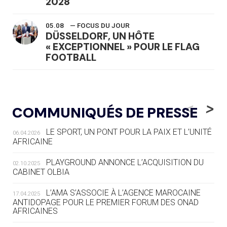
2028
05.08
— FOCUS DU JOUR
DÜSSELDORF, UN HÔTE
« EXCEPTIONNEL » POUR LE FLAG
FOOTBALL
05.08
— LUGE
LE RÊVE DE VOIR LA LUGE ALPINE
<
>
COMMUNIQUÉS DE PRESSE
AUX JO « N'EST PAS FINI »
LE SPORT, UN PONT POUR LA PAIX ET L’UNITÉ
06.04.2026
05.08
— TIR À L'ARC
AFRICAINE
DES MONDIAUX À BRISBANE SUR LA
ROUTE DES JO 2032
PLAYGROUND ANNONCE L’ACQUISITION DU
02.10.2025
CABINET OLBIA
05.08
— ALPES FRANÇAISES 2030
LE VILLAGE OLYMPIQUE DES ARAVIS
L’AMA S’ASSOCIE À L’AGENCE MAROCAINE
17.04.2025
SE DESSINE
ANTIDOPAGE POUR LE PREMIER FORUM DES ONAD
AFRICAINES
04.08
— FOCUS DU JOUR