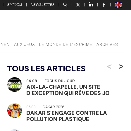
|
EMPLOIS
|
NEWSLETTER
|
|
|
|
|
NNENT AUX JEUX
LE MONDE DE L’ESCRIME
ARCHIVES
<
>
TOUS LES ARTICLES
06.08
— FOCUS DU JOUR
AIX-LA-CHAPELLE, UN SITE
D'EXCEPTION QUI RÊVE DES JO
06.08
— DAKAR 2026
DAKAR S'ENGAGE CONTRE LA
POLLUTION PLASTIQUE