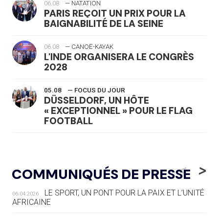
06.08
— NATATION
PARIS REÇOIT UN PRIX POUR LA
BAIGNABILITÉ DE LA SEINE
06.08
— CANOË-KAYAK
L'INDE ORGANISERA LE CONGRÈS
2028
05.08
— FOCUS DU JOUR
DÜSSELDORF, UN HÔTE
« EXCEPTIONNEL » POUR LE FLAG
FOOTBALL
05.08
— LUGE
LE RÊVE DE VOIR LA LUGE ALPINE
<
>
COMMUNIQUÉS DE PRESSE
AUX JO « N'EST PAS FINI »
LE SPORT, UN PONT POUR LA PAIX ET L’UNITÉ
06.04.2026
05.08
— TIR À L'ARC
AFRICAINE
DES MONDIAUX À BRISBANE SUR LA
ROUTE DES JO 2032