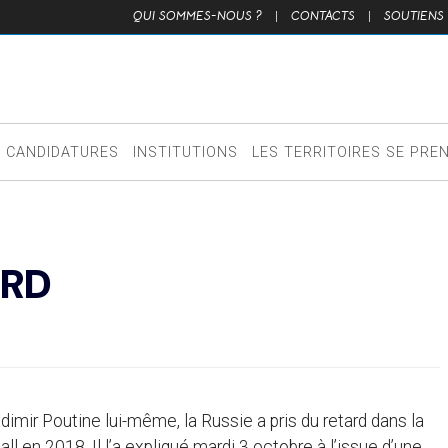
QUI SOMMES-NOUS ?
|
CONTACTS
|
SOUTIENS
CANDIDATURES
INSTITUTIONS
LES TERRITOIRES SE PRE
ARD
imir Poutine lui-même, la Russie a pris du retard dans la
 en 2018. Il l’a expliqué mardi 3 octobre à l’issue d’une