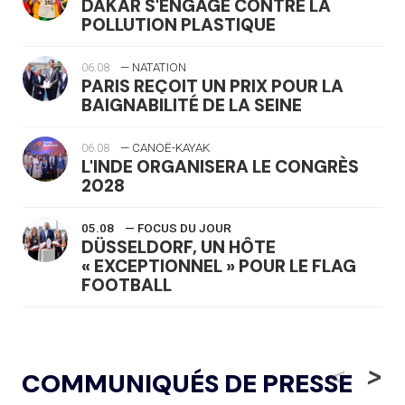
DAKAR S'ENGAGE CONTRE LA
POLLUTION PLASTIQUE
06.08
— NATATION
PARIS REÇOIT UN PRIX POUR LA
BAIGNABILITÉ DE LA SEINE
06.08
— CANOË-KAYAK
L'INDE ORGANISERA LE CONGRÈS
2028
05.08
— FOCUS DU JOUR
DÜSSELDORF, UN HÔTE
« EXCEPTIONNEL » POUR LE FLAG
FOOTBALL
05.08
— LUGE
LE RÊVE DE VOIR LA LUGE ALPINE
<
>
COMMUNIQUÉS DE PRESSE
AUX JO « N'EST PAS FINI »