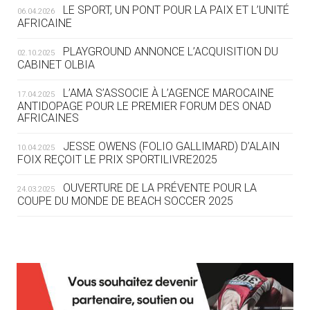
LE SPORT, UN PONT POUR LA PAIX ET L’UNITÉ
06.04.2026
05.08
— TIR À L'ARC
AFRICAINE
DES MONDIAUX À BRISBANE SUR LA
ROUTE DES JO 2032
PLAYGROUND ANNONCE L’ACQUISITION DU
02.10.2025
CABINET OLBIA
05.08
— ALPES FRANÇAISES 2030
LE VILLAGE OLYMPIQUE DES ARAVIS
L’AMA S’ASSOCIE À L’AGENCE MAROCAINE
17.04.2025
SE DESSINE
ANTIDOPAGE POUR LE PREMIER FORUM DES ONAD
AFRICAINES
04.08
— FOCUS DU JOUR
JESSE OWENS (FOLIO GALLIMARD) D’ALAIN
10.04.2025
LE COJOP A TROUVÉ SON VILLAGE
FOIX REÇOIT LE PRIX SPORTILIVRE2025
OLYMPIQUE LYONNAIS
OUVERTURE DE LA PRÉVENTE POUR LA
24.03.2025
COUPE DU MONDE DE BEACH SOCCER 2025
04.08
— ALLEMAGNE
« L'ALLEMAGNE PEUT DÉMONTRER
COMMENT ORGANISER DES JO
RESPONSABLES »
L’AMA FÉLICITE RICHARD POUND ET VALÉRIE
24.03.2025
FOURNEYRON, RÉCOMPENSÉS DE L’ORDRE OLYMPIQUE
L’AMA RECHERCHE DES HÔTES POUR LES
13.03.2025
04.08
— ESCRIME
RÉUNIONS DU CONSEIL DE FONDATION ET DU COMITÉ
LA FIE LANCE LES GRANDES
EXÉCUTIF