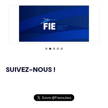
02.08
— DAKAR 2026
L’AMA ANNONCE LES CANDIDATS À
13.11.2024
LES JOJ PENSENT À LA
L’ÉLECTION DU CONSEIL DES SPORTIFS
CYBERSÉCURITÉ
LE COMITÉ DE RÉVISION DE LA CONFORMITÉ
05.11.2024
DE L’AMA SE RÉUNIT POUR LA DERNIÈRE FOIS DE
L’ANNÉE
02.08
— ITALIE
LE CIO REND HOMMAGE À FRANCO
L’AMA PUBLIE UN NOUVEAU COURS EN LIGNE
04.11.2024
BARESI
ET DES RESSOURCES TÉLÉCHARGEABLES CIBLANT LES
JEUNES SPORTIFS
30.07
— FOCUS DU JOUR
L'HÉRITAGE DE PARIS 2024 EN TOILE
DE FOND DES CHAMPIONNATS
L’AMA ANNONCE DES PROJETS DE
24.10.2024
RECHERCHE SUBVENTIONNÉS DANS LE CADRE DU
D'EUROPE DE NATATION
SUIVEZ-NOUS !
PREMIER CYCLE DU PROGRAMME DE SUBVENTIONS DE
RECHERCHE SCIENTIFIQUE 2024
30.07
— OCA
QUATRE PLACES À POURVOIR À LA
JEUX OLYMPIQUES DE PARIS 2024 : LE
04.10.2024
COMMISSION DES ATHLÈTES
CONSEIL D’ADMINISTRATION DU CNOSF SALUE UN
BILAN EXCEPTIONNEL
30.07
— ACNO
L’AMA PUBLIE LA LISTE DES INTERDICTIONS
26.09.2024
LES PIN’S ONT TOUJOURS LA COTE !
2025