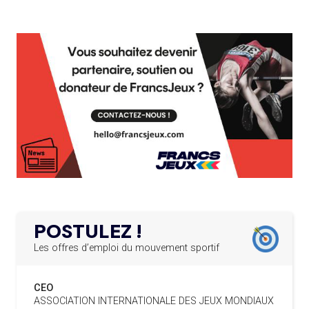
RESPONSABLES »
L’AMA FÉLICITE RICHARD POUND ET VALÉRIE
24.03.2025
FOURNEYRON, RÉCOMPENSÉS DE L’ORDRE OLYMPIQUE
L’AMA RECHERCHE DES HÔTES POUR LES
13.03.2025
04.08
— ESCRIME
RÉUNIONS DU CONSEIL DE FONDATION ET DU COMITÉ
LA FIE LANCE LES GRANDES
EXÉCUTIF
MANŒUVRES EN VUE DES JO
APPEL À CANDIDATURES DE L’AMA POUR LES
12.03.2025
SIÈGES DE PRÉSIDENTS DE SES COMITÉS
04.08
— DAKAR 2026
PERMANENTS
DES FRESQUES CÉLÈBRENT LES JOJ
LE PROGRAMME DES JEUNES LEADERS DU
20.02.2025
03.08
—
CIO ACCUEILLE 25 NOUVELLES RECRUES
« PARIS 2024 M'A INSPIRÉ POUR
CRÉER UN PERSONNAGE »
L’AMA FÉLICITE L’AGENCE ANTIDOPAGE DE
19.02.2025
SERBIE POUR LE DÉMANTÈLEMENT D’UN GROUPE
POSTULEZ !
CRIMINEL ORGANISÉ
03.08
— CROATIE
JOSIP VARVODIC ÉLU PRÉSIDENT
Les offres d’emploi du mouvement sportif
DU CNO
L’AMA SIGNE UN ACCORD AVEC L’IAPP QUI
19.02.2025
CONTRIBUERA À PROTÉGER LES DROITS DES
CEO
SPORTIFS
03.08
— DAKAR 2026
ASSOCIATION INTERNATIONALE DES JEUX MONDIAUX
ON CONNAÎT LA PREMIÈRE