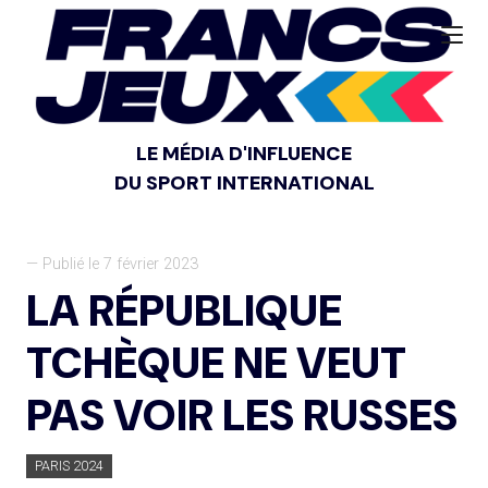
LE MÉDIA D'INFLUENCE
DU SPORT INTERNATIONAL
— Publié le 7 février 2023
LA RÉPUBLIQUE
TCHÈQUE NE VEUT
PAS VOIR LES RUSSES
PARIS 2024