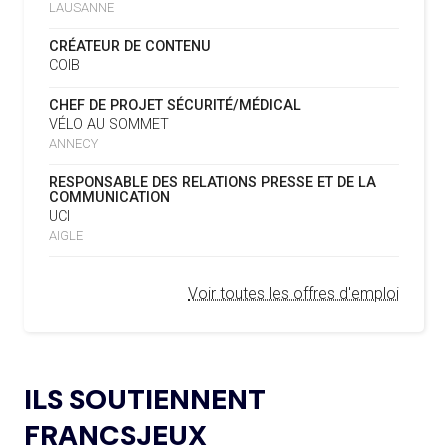
LAUSANNE
PORTEUSE DE LA FLAMME
LA FIFA LANCE UNE PLATEFORME
18.02.2025
NUMÉRIQUE RÉPERTORIANT LES CHANGEMENTS
CRÉATEUR DE CONTENU
D’ASSOCIATION
COIB
03.08
— TIR
L’AMA PUBLIE SON PLAN STRATÉGIQUE
07.02.2025
L'ISSF ACCUEILLE UN SPONSOR
CHEF DE PROJET SÉCURITÉ/MÉDICAL
QUINQUENNAL SOUS LE THÈME « ALLER PLUS LOIN
PLATINE
VÉLO AU SOMMET
ENSEMBLE »
ANNECY
REMBOURSEMENT INTÉGRAL DES FAUTEUILS
02.08
— FOCUS DU JOUR
07.02.2025
RESPONSABLE DES RELATIONS PRESSE ET DE LA
ET SI LE FIASCO DU PROJET FFE
ROULANTS, UN HÉRITAGE CONCRET DE PARIS 2024
COMMUNICATION
COÛTAIT SA RÉÉLECTION À
UCI
L’AMA LANCE UNE DEMANDE DE
INFANTINO ?
04.02.2025
AIGLE
PROPOSITIONS POUR L’ORGANISATION DE
SYMPOSIUMS RÉGIONAUX EN 2026
02.08
— BOXE
Voir toutes les offres d'emploi
LES BOXEURS RUSSES AUTORISÉS À
REVENIR
L’AMA ANNONCE LES CANDIDATS ÉLUS AU
18.12.2024
GROUPE 2 DU CONSEIL DES SPORTIFS
02.08
— HOCKEY SUR GLACE
L’AMA FAIT LE POINT SUR LES AVANCÉES DE
L'IIHF OUVRE LA PORTE À UN
21.11.2024
ILS SOUTIENNENT
SON GROUPE DE TRAVAIL SUR LE DOPAGE NON
RETOUR DE LA RUSSIE EN 2027
INTENTIONNEL
FRANCSJEUX