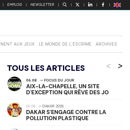
|
EMPLOIS
|
NEWSLETTER
|
|
|
|
|
NNENT AUX JEUX
LE MONDE DE L’ESCRIME
ARCHIVES
<
>
TOUS LES ARTICLES
06.08
— FOCUS DU JOUR
AIX-LA-CHAPELLE, UN SITE
D'EXCEPTION QUI RÊVE DES JO
06.08
— DAKAR 2026
DAKAR S'ENGAGE CONTRE LA
POLLUTION PLASTIQUE