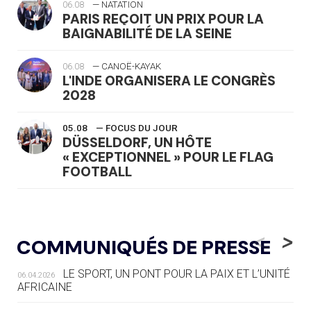
06.08
— NATATION
PARIS REÇOIT UN PRIX POUR LA
BAIGNABILITÉ DE LA SEINE
06.08
— CANOË-KAYAK
L'INDE ORGANISERA LE CONGRÈS
2028
05.08
— FOCUS DU JOUR
DÜSSELDORF, UN HÔTE
« EXCEPTIONNEL » POUR LE FLAG
FOOTBALL
05.08
— LUGE
LE RÊVE DE VOIR LA LUGE ALPINE
<
>
COMMUNIQUÉS DE PRESSE
AUX JO « N'EST PAS FINI »
LE SPORT, UN PONT POUR LA PAIX ET L’UNITÉ
06.04.2026
05.08
— TIR À L'ARC
AFRICAINE
DES MONDIAUX À BRISBANE SUR LA
ROUTE DES JO 2032