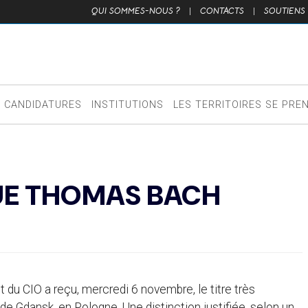
QUI SOMMES-NOUS ?
|
CONTACTS
|
SOUTIENS
CANDIDATURES
INSTITUTIONS
LES TERRITOIRES SE PRE
UE THOMAS BACH
du CIO a reçu, mercredi 6 novembre, le titre très
de Gdansk, en Pologne. Une distinction justifiée, selon un