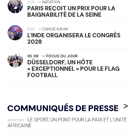
9:20
— NATATION
PARIS REÇOIT UN PRIX POUR LA
BAIGNABILITÉ DE LA SEINE
8:45
— CANOË-KAYAK
L'INDE ORGANISERA LE CONGRÈS
2028
05.08
— FOCUS DU JOUR
DÜSSELDORF, UN HÔTE
« EXCEPTIONNEL » POUR LE FLAG
FOOTBALL
05.08
— LUGE
LE RÊVE DE VOIR LA LUGE ALPINE
<
>
COMMUNIQUÉS DE PRESSE
AUX JO « N'EST PAS FINI »
LE SPORT, UN PONT POUR LA PAIX ET L’UNITÉ
06.04.2026
05.08
— TIR À L'ARC
AFRICAINE
DES MONDIAUX À BRISBANE SUR LA
ROUTE DES JO 2032