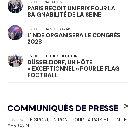
06.08
— NATATION
PARIS REÇOIT UN PRIX POUR LA
BAIGNABILITÉ DE LA SEINE
06.08
— CANOË-KAYAK
L'INDE ORGANISERA LE CONGRÈS
2028
05.08
— FOCUS DU JOUR
DÜSSELDORF, UN HÔTE
« EXCEPTIONNEL » POUR LE FLAG
FOOTBALL
05.08
— LUGE
LE RÊVE DE VOIR LA LUGE ALPINE
<
>
COMMUNIQUÉS DE PRESSE
AUX JO « N'EST PAS FINI »
LE SPORT, UN PONT POUR LA PAIX ET L’UNITÉ
06.04.2026
05.08
— TIR À L'ARC
AFRICAINE
DES MONDIAUX À BRISBANE SUR LA
ROUTE DES JO 2032