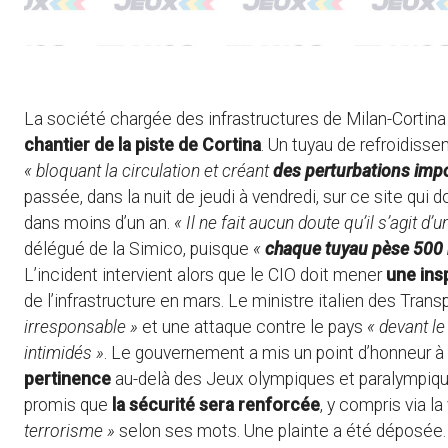
La société chargée des infrastructures de Milan-Cortin
chantier de la piste de Cortina
. Un tuyau de refroidisse
« bloquant la circulation et créant
des perturbations imp
passée, dans la nuit de jeudi à vendredi, sur ce site qui do
dans moins d’un an.
« Il ne fait aucun doute qu’il s’agit d’
délégué de la Simico, puisque
«
chaque tuyau pèse 500 
L’incident intervient alors que le CIO doit mener
une ins
de l’infrastructure en mars. Le ministre italien des Tran
irresponsable »
et une attaque contre le pays
« devant le
intimidés »
. Le gouvernement a mis un point d’honneur à a
pertinence
au-delà des Jeux olympiques et paralympique
promis que
la sécurité sera renforcée
, y compris via l
terrorisme »
selon ses mots. Une plainte a été déposée.