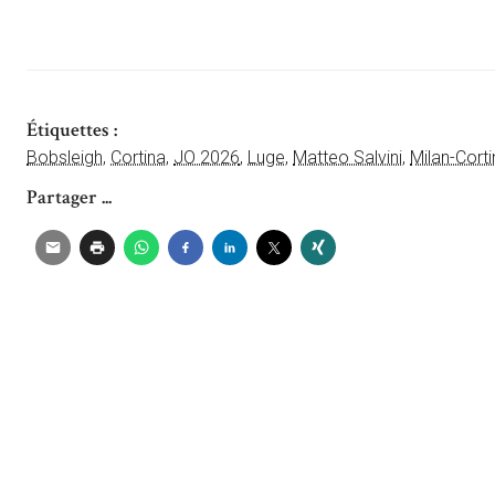
Étiquettes :
Bobsleigh
,
Cortina
,
JO 2026
,
Luge
,
Matteo Salvini
,
Milan-Cort
Partager ...