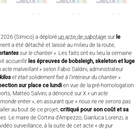
a 2026 (Simico) a déploré
un acte de sabotage
sur
le
ment a été détaché et laissé au milieu de la route,
ortantes
sur le chantier »
. Les faits ont eu lieu la semaine
it accueillir
les épreuves de bobsleigh, skeleton et luge
un acte malveillant »
selon Fabio Saldini, administrateur
kilos
et était solidement fixé à l’intérieur du chantier »
.
pection sur place ce lundi
en vue de la pré-homologation
sports, Matteo Salvini, a dénoncé sur X
« un acte
 monde entier »
, en assurant que
« nous ne ne serons pas
ller au bout de ce projet,
critiqué pour son coût et sa
s. Le maire de Cortina d’Ampezzo, Gianluca Lorenzi, a
a vidéo surveillance, à la suite de cet acte
« de pur