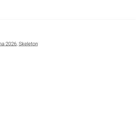
ina 2026
,
Skeleton