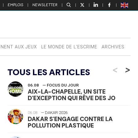
|
EMPLOIS
|
NEWSLETTER
|
|
|
|
|
NNENT AUX JEUX
LE MONDE DE L’ESCRIME
ARCHIVES
<
>
TOUS LES ARTICLES
06.08
— FOCUS DU JOUR
AIX-LA-CHAPELLE, UN SITE
D'EXCEPTION QUI RÊVE DES JO
06.08
— DAKAR 2026
DAKAR S'ENGAGE CONTRE LA
POLLUTION PLASTIQUE