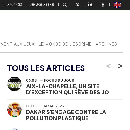
|
EMPLOIS
|
NEWSLETTER
|
|
|
|
|
NNENT AUX JEUX
LE MONDE DE L’ESCRIME
ARCHIVES
<
>
TOUS LES ARTICLES
06.08
— FOCUS DU JOUR
AIX-LA-CHAPELLE, UN SITE
D'EXCEPTION QUI RÊVE DES JO
06.08
— DAKAR 2026
DAKAR S'ENGAGE CONTRE LA
POLLUTION PLASTIQUE