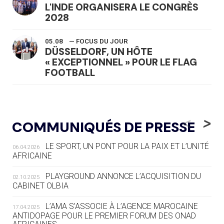
L'INDE ORGANISERA LE CONGRÈS
2028
05.08
— FOCUS DU JOUR
DÜSSELDORF, UN HÔTE
« EXCEPTIONNEL » POUR LE FLAG
FOOTBALL
05.08
— LUGE
LE RÊVE DE VOIR LA LUGE ALPINE
<
>
COMMUNIQUÉS DE PRESSE
AUX JO « N'EST PAS FINI »
LE SPORT, UN PONT POUR LA PAIX ET L’UNITÉ
06.04.2026
05.08
— TIR À L'ARC
AFRICAINE
DES MONDIAUX À BRISBANE SUR LA
ROUTE DES JO 2032
PLAYGROUND ANNONCE L’ACQUISITION DU
02.10.2025
CABINET OLBIA
05.08
— ALPES FRANÇAISES 2030
LE VILLAGE OLYMPIQUE DES ARAVIS
L’AMA S’ASSOCIE À L’AGENCE MAROCAINE
17.04.2025
SE DESSINE
ANTIDOPAGE POUR LE PREMIER FORUM DES ONAD