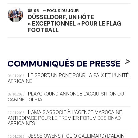
05.08
— FOCUS DU JOUR
DÜSSELDORF, UN HÔTE
« EXCEPTIONNEL » POUR LE FLAG
FOOTBALL
05.08
— LUGE
LE RÊVE DE VOIR LA LUGE ALPINE
<
>
COMMUNIQUÉS DE PRESSE
AUX JO « N'EST PAS FINI »
LE SPORT, UN PONT POUR LA PAIX ET L’UNITÉ
06.04.2026
05.08
— TIR À L'ARC
AFRICAINE
DES MONDIAUX À BRISBANE SUR LA
ROUTE DES JO 2032
PLAYGROUND ANNONCE L’ACQUISITION DU
02.10.2025
CABINET OLBIA
05.08
— ALPES FRANÇAISES 2030
LE VILLAGE OLYMPIQUE DES ARAVIS
L’AMA S’ASSOCIE À L’AGENCE MAROCAINE
17.04.2025
SE DESSINE
ANTIDOPAGE POUR LE PREMIER FORUM DES ONAD
AFRICAINES
04.08
— FOCUS DU JOUR
JESSE OWENS (FOLIO GALLIMARD) D’ALAIN
10.04.2025