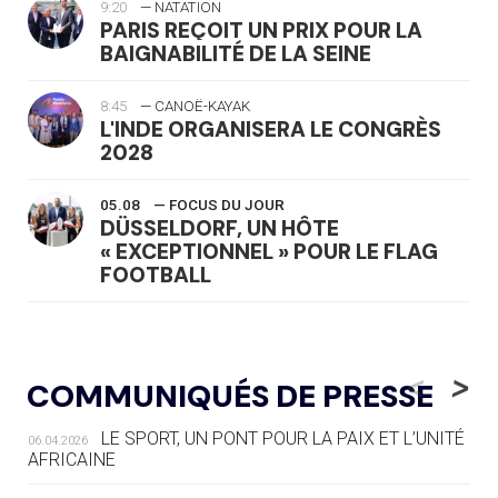
9:20
— NATATION
PARIS REÇOIT UN PRIX POUR LA
BAIGNABILITÉ DE LA SEINE
8:45
— CANOË-KAYAK
L'INDE ORGANISERA LE CONGRÈS
2028
05.08
— FOCUS DU JOUR
DÜSSELDORF, UN HÔTE
« EXCEPTIONNEL » POUR LE FLAG
FOOTBALL
05.08
— LUGE
LE RÊVE DE VOIR LA LUGE ALPINE
<
>
COMMUNIQUÉS DE PRESSE
AUX JO « N'EST PAS FINI »
LE SPORT, UN PONT POUR LA PAIX ET L’UNITÉ
06.04.2026
05.08
— TIR À L'ARC
AFRICAINE
DES MONDIAUX À BRISBANE SUR LA
ROUTE DES JO 2032