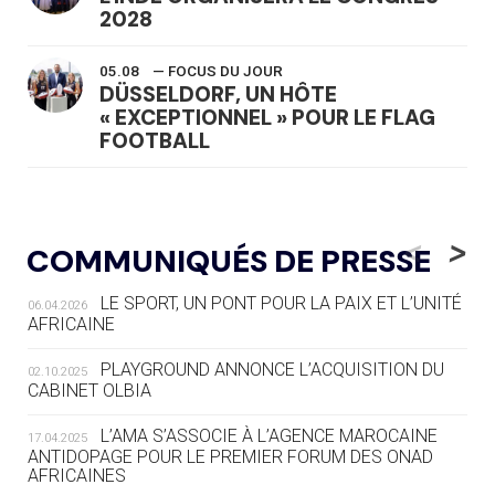
2028
05.08
— FOCUS DU JOUR
DÜSSELDORF, UN HÔTE
« EXCEPTIONNEL » POUR LE FLAG
FOOTBALL
05.08
— LUGE
LE RÊVE DE VOIR LA LUGE ALPINE
<
>
COMMUNIQUÉS DE PRESSE
AUX JO « N'EST PAS FINI »
LE SPORT, UN PONT POUR LA PAIX ET L’UNITÉ
06.04.2026
05.08
— TIR À L'ARC
AFRICAINE
DES MONDIAUX À BRISBANE SUR LA
ROUTE DES JO 2032
PLAYGROUND ANNONCE L’ACQUISITION DU
02.10.2025
CABINET OLBIA
05.08
— ALPES FRANÇAISES 2030
LE VILLAGE OLYMPIQUE DES ARAVIS
L’AMA S’ASSOCIE À L’AGENCE MAROCAINE
17.04.2025
SE DESSINE
ANTIDOPAGE POUR LE PREMIER FORUM DES ONAD
AFRICAINES