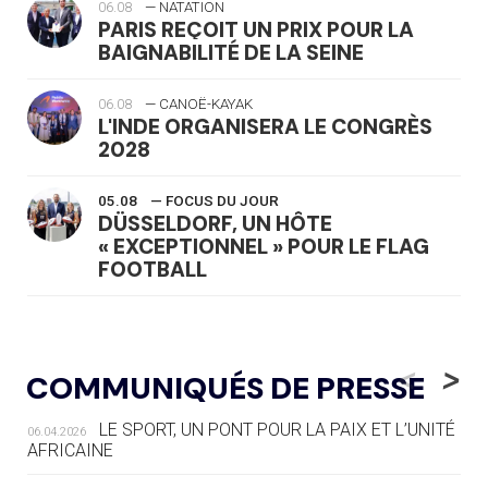
06.08
— NATATION
PARIS REÇOIT UN PRIX POUR LA
BAIGNABILITÉ DE LA SEINE
06.08
— CANOË-KAYAK
L'INDE ORGANISERA LE CONGRÈS
2028
05.08
— FOCUS DU JOUR
DÜSSELDORF, UN HÔTE
« EXCEPTIONNEL » POUR LE FLAG
FOOTBALL
05.08
— LUGE
LE RÊVE DE VOIR LA LUGE ALPINE
<
>
COMMUNIQUÉS DE PRESSE
AUX JO « N'EST PAS FINI »
LE SPORT, UN PONT POUR LA PAIX ET L’UNITÉ
06.04.2026
05.08
— TIR À L'ARC
AFRICAINE
DES MONDIAUX À BRISBANE SUR LA
ROUTE DES JO 2032