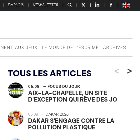
|
EMPLOIS
|
NEWSLETTER
|
|
|
|
|
NNENT AUX JEUX
LE MONDE DE L’ESCRIME
ARCHIVES
<
>
TOUS LES ARTICLES
06.08
— FOCUS DU JOUR
AIX-LA-CHAPELLE, UN SITE
D'EXCEPTION QUI RÊVE DES JO
06.08
— DAKAR 2026
DAKAR S'ENGAGE CONTRE LA
POLLUTION PLASTIQUE