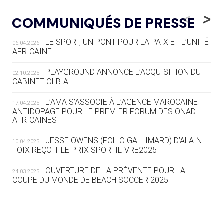
05.08
— LUGE
LE RÊVE DE VOIR LA LUGE ALPINE
<
>
COMMUNIQUÉS DE PRESSE
AUX JO « N'EST PAS FINI »
LE SPORT, UN PONT POUR LA PAIX ET L’UNITÉ
06.04.2026
05.08
— TIR À L'ARC
AFRICAINE
DES MONDIAUX À BRISBANE SUR LA
ROUTE DES JO 2032
PLAYGROUND ANNONCE L’ACQUISITION DU
02.10.2025
CABINET OLBIA
05.08
— ALPES FRANÇAISES 2030
LE VILLAGE OLYMPIQUE DES ARAVIS
L’AMA S’ASSOCIE À L’AGENCE MAROCAINE
17.04.2025
SE DESSINE
ANTIDOPAGE POUR LE PREMIER FORUM DES ONAD
AFRICAINES
04.08
— FOCUS DU JOUR
JESSE OWENS (FOLIO GALLIMARD) D’ALAIN
10.04.2025
LE COJOP A TROUVÉ SON VILLAGE
FOIX REÇOIT LE PRIX SPORTILIVRE2025
OLYMPIQUE LYONNAIS
OUVERTURE DE LA PRÉVENTE POUR LA
24.03.2025
COUPE DU MONDE DE BEACH SOCCER 2025
04.08
— ALLEMAGNE
« L'ALLEMAGNE PEUT DÉMONTRER
COMMENT ORGANISER DES JO
RESPONSABLES »
L’AMA FÉLICITE RICHARD POUND ET VALÉRIE
24.03.2025
FOURNEYRON, RÉCOMPENSÉS DE L’ORDRE OLYMPIQUE