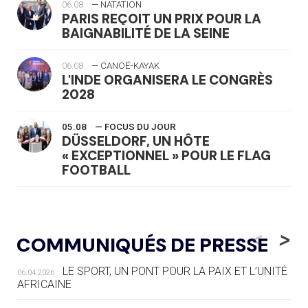
06.08
— NATATION
PARIS REÇOIT UN PRIX POUR LA
BAIGNABILITÉ DE LA SEINE
06.08
— CANOË-KAYAK
L'INDE ORGANISERA LE CONGRÈS
2028
05.08
— FOCUS DU JOUR
DÜSSELDORF, UN HÔTE
« EXCEPTIONNEL » POUR LE FLAG
FOOTBALL
05.08
— LUGE
LE RÊVE DE VOIR LA LUGE ALPINE
<
>
COMMUNIQUÉS DE PRESSE
AUX JO « N'EST PAS FINI »
LE SPORT, UN PONT POUR LA PAIX ET L’UNITÉ
06.04.2026
05.08
— TIR À L'ARC
AFRICAINE
DES MONDIAUX À BRISBANE SUR LA
ROUTE DES JO 2032