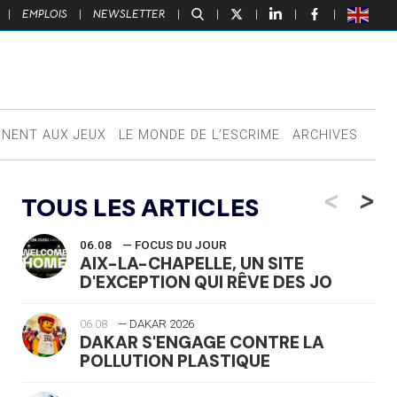
|
EMPLOIS
|
NEWSLETTER
|
|
|
|
|
NNENT AUX JEUX
LE MONDE DE L’ESCRIME
ARCHIVES
<
>
TOUS LES ARTICLES
06.08
— FOCUS DU JOUR
AIX-LA-CHAPELLE, UN SITE
D'EXCEPTION QUI RÊVE DES JO
06.08
— DAKAR 2026
DAKAR S'ENGAGE CONTRE LA
POLLUTION PLASTIQUE