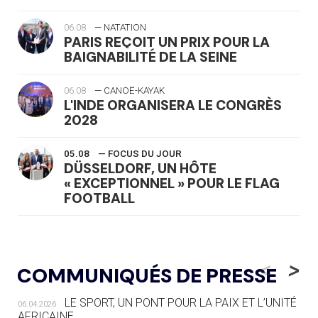
06.08
— NATATION
PARIS REÇOIT UN PRIX POUR LA
BAIGNABILITÉ DE LA SEINE
06.08
— CANOË-KAYAK
L'INDE ORGANISERA LE CONGRÈS
2028
05.08
— FOCUS DU JOUR
DÜSSELDORF, UN HÔTE
« EXCEPTIONNEL » POUR LE FLAG
FOOTBALL
05.08
— LUGE
LE RÊVE DE VOIR LA LUGE ALPINE
<
>
COMMUNIQUÉS DE PRESSE
AUX JO « N'EST PAS FINI »
LE SPORT, UN PONT POUR LA PAIX ET L’UNITÉ
06.04.2026
05.08
— TIR À L'ARC
AFRICAINE