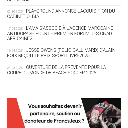
DES MONDIAUX À BRISBANE SUR LA
ROUTE DES JO 2032
PLAYGROUND ANNONCE L’ACQUISITION DU
02.10.2025
CABINET OLBIA
05.08
— ALPES FRANÇAISES 2030
LE VILLAGE OLYMPIQUE DES ARAVIS
L’AMA S’ASSOCIE À L’AGENCE MAROCAINE
17.04.2025
SE DESSINE
ANTIDOPAGE POUR LE PREMIER FORUM DES ONAD
AFRICAINES
04.08
— FOCUS DU JOUR
JESSE OWENS (FOLIO GALLIMARD) D’ALAIN
10.04.2025
LE COJOP A TROUVÉ SON VILLAGE
FOIX REÇOIT LE PRIX SPORTILIVRE2025
OLYMPIQUE LYONNAIS
OUVERTURE DE LA PRÉVENTE POUR LA
24.03.2025
COUPE DU MONDE DE BEACH SOCCER 2025
04.08
— ALLEMAGNE
« L'ALLEMAGNE PEUT DÉMONTRER
COMMENT ORGANISER DES JO
RESPONSABLES »
L’AMA FÉLICITE RICHARD POUND ET VALÉRIE
24.03.2025
FOURNEYRON, RÉCOMPENSÉS DE L’ORDRE OLYMPIQUE
L’AMA RECHERCHE DES HÔTES POUR LES
13.03.2025
04.08
— ESCRIME
RÉUNIONS DU CONSEIL DE FONDATION ET DU COMITÉ
LA FIE LANCE LES GRANDES
EXÉCUTIF
MANŒUVRES EN VUE DES JO