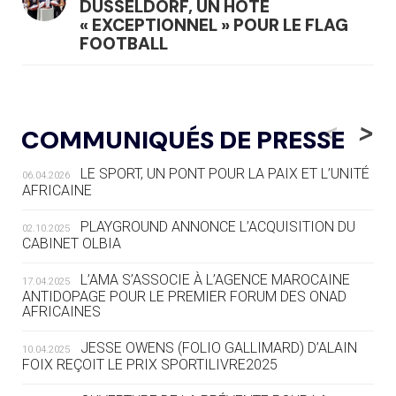
DÜSSELDORF, UN HÔTE
« EXCEPTIONNEL » POUR LE FLAG
FOOTBALL
05.08
— LUGE
LE RÊVE DE VOIR LA LUGE ALPINE
<
>
COMMUNIQUÉS DE PRESSE
AUX JO « N'EST PAS FINI »
LE SPORT, UN PONT POUR LA PAIX ET L’UNITÉ
06.04.2026
05.08
— TIR À L'ARC
AFRICAINE
DES MONDIAUX À BRISBANE SUR LA
ROUTE DES JO 2032
PLAYGROUND ANNONCE L’ACQUISITION DU
02.10.2025
CABINET OLBIA
05.08
— ALPES FRANÇAISES 2030
LE VILLAGE OLYMPIQUE DES ARAVIS
L’AMA S’ASSOCIE À L’AGENCE MAROCAINE
17.04.2025
SE DESSINE
ANTIDOPAGE POUR LE PREMIER FORUM DES ONAD
AFRICAINES
04.08
— FOCUS DU JOUR
JESSE OWENS (FOLIO GALLIMARD) D’ALAIN
10.04.2025
LE COJOP A TROUVÉ SON VILLAGE
FOIX REÇOIT LE PRIX SPORTILIVRE2025
OLYMPIQUE LYONNAIS