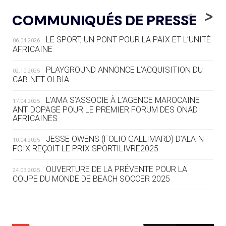
LE RÊVE DE VOIR LA LUGE ALPINE
<
>
COMMUNIQUÉS DE PRESSE
AUX JO « N'EST PAS FINI »
LE SPORT, UN PONT POUR LA PAIX ET L’UNITÉ
06.04.2026
05.08
— TIR À L'ARC
AFRICAINE
DES MONDIAUX À BRISBANE SUR LA
ROUTE DES JO 2032
PLAYGROUND ANNONCE L’ACQUISITION DU
02.10.2025
CABINET OLBIA
05.08
— ALPES FRANÇAISES 2030
LE VILLAGE OLYMPIQUE DES ARAVIS
L’AMA S’ASSOCIE À L’AGENCE MAROCAINE
17.04.2025
SE DESSINE
ANTIDOPAGE POUR LE PREMIER FORUM DES ONAD
AFRICAINES
04.08
— FOCUS DU JOUR
JESSE OWENS (FOLIO GALLIMARD) D’ALAIN
10.04.2025
LE COJOP A TROUVÉ SON VILLAGE
FOIX REÇOIT LE PRIX SPORTILIVRE2025
OLYMPIQUE LYONNAIS
OUVERTURE DE LA PRÉVENTE POUR LA
24.03.2025
COUPE DU MONDE DE BEACH SOCCER 2025
04.08
— ALLEMAGNE
« L'ALLEMAGNE PEUT DÉMONTRER
COMMENT ORGANISER DES JO
RESPONSABLES »
L’AMA FÉLICITE RICHARD POUND ET VALÉRIE
24.03.2025
FOURNEYRON, RÉCOMPENSÉS DE L’ORDRE OLYMPIQUE