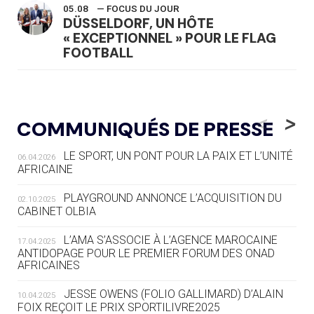
05.08
— FOCUS DU JOUR
DÜSSELDORF, UN HÔTE
« EXCEPTIONNEL » POUR LE FLAG
FOOTBALL
05.08
— LUGE
LE RÊVE DE VOIR LA LUGE ALPINE
<
>
COMMUNIQUÉS DE PRESSE
AUX JO « N'EST PAS FINI »
LE SPORT, UN PONT POUR LA PAIX ET L’UNITÉ
06.04.2026
05.08
— TIR À L'ARC
AFRICAINE
DES MONDIAUX À BRISBANE SUR LA
ROUTE DES JO 2032
PLAYGROUND ANNONCE L’ACQUISITION DU
02.10.2025
CABINET OLBIA
05.08
— ALPES FRANÇAISES 2030
LE VILLAGE OLYMPIQUE DES ARAVIS
L’AMA S’ASSOCIE À L’AGENCE MAROCAINE
17.04.2025
SE DESSINE
ANTIDOPAGE POUR LE PREMIER FORUM DES ONAD
AFRICAINES
04.08
— FOCUS DU JOUR
JESSE OWENS (FOLIO GALLIMARD) D’ALAIN
10.04.2025
LE COJOP A TROUVÉ SON VILLAGE
FOIX REÇOIT LE PRIX SPORTILIVRE2025