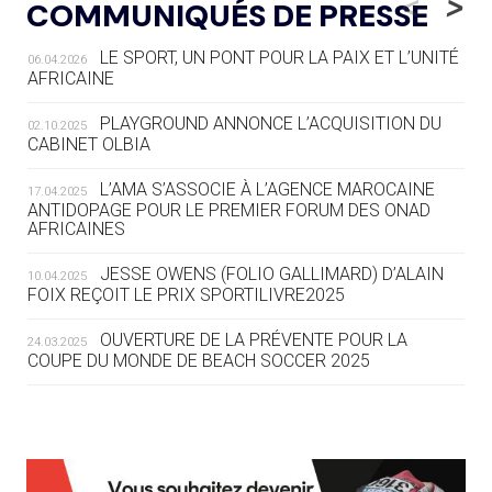
<
>
COMMUNIQUÉS DE PRESSE
AUX JO « N'EST PAS FINI »
LE SPORT, UN PONT POUR LA PAIX ET L’UNITÉ
06.04.2026
05.08
— TIR À L'ARC
AFRICAINE
DES MONDIAUX À BRISBANE SUR LA
ROUTE DES JO 2032
PLAYGROUND ANNONCE L’ACQUISITION DU
02.10.2025
CABINET OLBIA
05.08
— ALPES FRANÇAISES 2030
LE VILLAGE OLYMPIQUE DES ARAVIS
L’AMA S’ASSOCIE À L’AGENCE MAROCAINE
17.04.2025
SE DESSINE
ANTIDOPAGE POUR LE PREMIER FORUM DES ONAD
AFRICAINES
04.08
— FOCUS DU JOUR
JESSE OWENS (FOLIO GALLIMARD) D’ALAIN
10.04.2025
LE COJOP A TROUVÉ SON VILLAGE
FOIX REÇOIT LE PRIX SPORTILIVRE2025
OLYMPIQUE LYONNAIS
OUVERTURE DE LA PRÉVENTE POUR LA
24.03.2025
COUPE DU MONDE DE BEACH SOCCER 2025
04.08
— ALLEMAGNE
« L'ALLEMAGNE PEUT DÉMONTRER
COMMENT ORGANISER DES JO
RESPONSABLES »
L’AMA FÉLICITE RICHARD POUND ET VALÉRIE
24.03.2025
FOURNEYRON, RÉCOMPENSÉS DE L’ORDRE OLYMPIQUE
L’AMA RECHERCHE DES HÔTES POUR LES