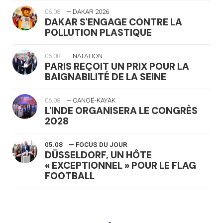
06.08
— DAKAR 2026
DAKAR S'ENGAGE CONTRE LA
POLLUTION PLASTIQUE
06.08
— NATATION
PARIS REÇOIT UN PRIX POUR LA
BAIGNABILITÉ DE LA SEINE
06.08
— CANOË-KAYAK
L'INDE ORGANISERA LE CONGRÈS
2028
05.08
— FOCUS DU JOUR
DÜSSELDORF, UN HÔTE
« EXCEPTIONNEL » POUR LE FLAG
FOOTBALL
05.08
— LUGE
LE RÊVE DE VOIR LA LUGE ALPINE