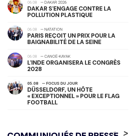
06.08
— DAKAR 2026
DAKAR S'ENGAGE CONTRE LA
POLLUTION PLASTIQUE
06.08
— NATATION
PARIS REÇOIT UN PRIX POUR LA
BAIGNABILITÉ DE LA SEINE
06.08
— CANOË-KAYAK
L'INDE ORGANISERA LE CONGRÈS
2028
05.08
— FOCUS DU JOUR
DÜSSELDORF, UN HÔTE
« EXCEPTIONNEL » POUR LE FLAG
FOOTBALL
05.08
— LUGE
LE RÊVE DE VOIR LA LUGE ALPINE
<
>
COMMUNIQUÉS DE PRESSE
AUX JO « N'EST PAS FINI »