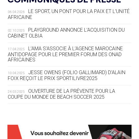
LE SPORT, UN PONT POUR LA PAIX ET L’UNITÉ
06.04.2026
05.08
— TIR À L'ARC
AFRICAINE
DES MONDIAUX À BRISBANE SUR LA
ROUTE DES JO 2032
PLAYGROUND ANNONCE L’ACQUISITION DU
02.10.2025
CABINET OLBIA
05.08
— ALPES FRANÇAISES 2030
LE VILLAGE OLYMPIQUE DES ARAVIS
L’AMA S’ASSOCIE À L’AGENCE MAROCAINE
17.04.2025
SE DESSINE
ANTIDOPAGE POUR LE PREMIER FORUM DES ONAD
AFRICAINES
04.08
— FOCUS DU JOUR
JESSE OWENS (FOLIO GALLIMARD) D’ALAIN
10.04.2025
LE COJOP A TROUVÉ SON VILLAGE
FOIX REÇOIT LE PRIX SPORTILIVRE2025
OLYMPIQUE LYONNAIS
OUVERTURE DE LA PRÉVENTE POUR LA
24.03.2025
COUPE DU MONDE DE BEACH SOCCER 2025
04.08
— ALLEMAGNE
« L'ALLEMAGNE PEUT DÉMONTRER
COMMENT ORGANISER DES JO
RESPONSABLES »
L’AMA FÉLICITE RICHARD POUND ET VALÉRIE
24.03.2025
FOURNEYRON, RÉCOMPENSÉS DE L’ORDRE OLYMPIQUE
L’AMA RECHERCHE DES HÔTES POUR LES
13.03.2025
04.08
— ESCRIME