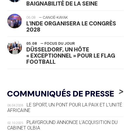
BAIGNABILITÉ DE LA SEINE
06.08
— CANOË-KAYAK
L'INDE ORGANISERA LE CONGRÈS
2028
05.08
— FOCUS DU JOUR
DÜSSELDORF, UN HÔTE
« EXCEPTIONNEL » POUR LE FLAG
FOOTBALL
05.08
— LUGE
LE RÊVE DE VOIR LA LUGE ALPINE
<
>
COMMUNIQUÉS DE PRESSE
AUX JO « N'EST PAS FINI »
LE SPORT, UN PONT POUR LA PAIX ET L’UNITÉ
06.04.2026
05.08
— TIR À L'ARC
AFRICAINE
DES MONDIAUX À BRISBANE SUR LA
ROUTE DES JO 2032
PLAYGROUND ANNONCE L’ACQUISITION DU
02.10.2025
CABINET OLBIA