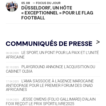
05.08
— FOCUS DU JOUR
DÜSSELDORF, UN HÔTE
« EXCEPTIONNEL » POUR LE FLAG
FOOTBALL
05.08
— LUGE
LE RÊVE DE VOIR LA LUGE ALPINE
<
>
COMMUNIQUÉS DE PRESSE
AUX JO « N'EST PAS FINI »
LE SPORT, UN PONT POUR LA PAIX ET L’UNITÉ
06.04.2026
05.08
— TIR À L'ARC
AFRICAINE
DES MONDIAUX À BRISBANE SUR LA
ROUTE DES JO 2032
PLAYGROUND ANNONCE L’ACQUISITION DU
02.10.2025
CABINET OLBIA
05.08
— ALPES FRANÇAISES 2030
LE VILLAGE OLYMPIQUE DES ARAVIS
L’AMA S’ASSOCIE À L’AGENCE MAROCAINE
17.04.2025
SE DESSINE
ANTIDOPAGE POUR LE PREMIER FORUM DES ONAD
AFRICAINES
04.08
— FOCUS DU JOUR
JESSE OWENS (FOLIO GALLIMARD) D’ALAIN
10.04.2025
LE COJOP A TROUVÉ SON VILLAGE
FOIX REÇOIT LE PRIX SPORTILIVRE2025